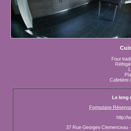
Cuis
Four trad
Réfrigé
L
Pl
Cafetière /
Le long 
Formulaire Réserva
http:/
37 Rue Georges Clemenceau - 