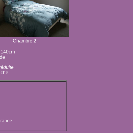
Chambre 2
e 140cm
nde
réduite
uche
France