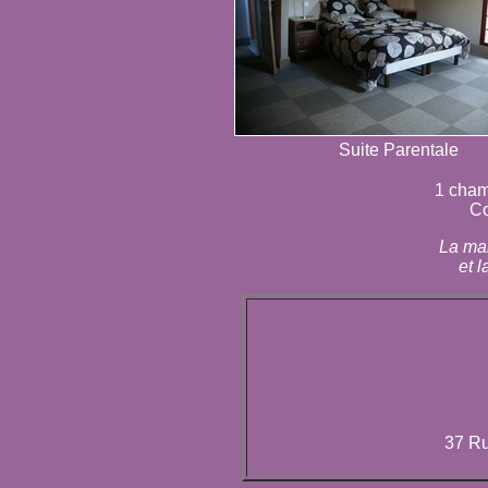
Suite Parentale
1 cham
Co
La mai
et 
37 Ru